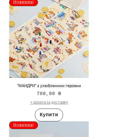
Новинка!
"МАНДРИ" з улюбленими героями
Ціна
700,00 ₴
+ оплата за доставку
Купити
Новинка!