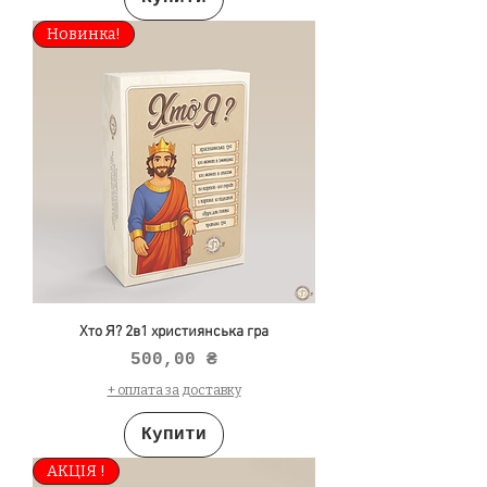
Новинка!
Хто Я? 2в1 християнська гра
Ціна
500,00 ₴
+ оплата за доставку
Купити
АКЦІЯ !