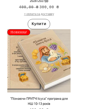
2026\2027рр
Звичайна ціна
За розпродажем
400,00 ₴
300,00 ₴
+ оплата за доставку
Купити
Новинка!
"Пізнаючи ПРИТЧІ Ісуса" програма для
НШ 10-13 років