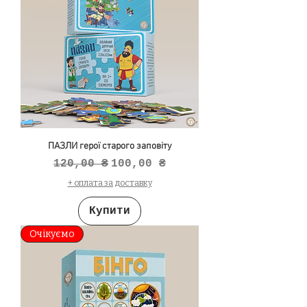
ПАЗЛИ герої старого заповіту
Звичайна ціна
За розпродажем
120,00 ₴
100,00 ₴
+ оплата за доставку
Купити
Очікуємо