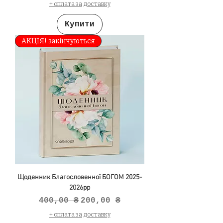
+ оплата за доставку
Купити
АКЦІЯ! закінчуються
Щоденник Благословенної БОГОМ 2025-
2026рр
Звичайна ціна
За розпродажем
400,00 ₴
200,00 ₴
+ оплата за доставку