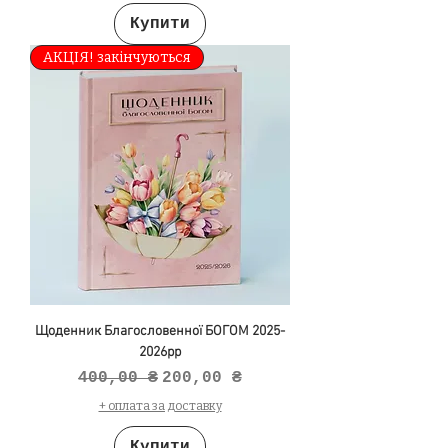
Купити
АКЦІЯ! закінчуються
Щоденник Благословенної БОГОМ 2025-
2026рр
Звичайна ціна
За розпродажем
400,00 ₴
200,00 ₴
+ оплата за доставку
Купити