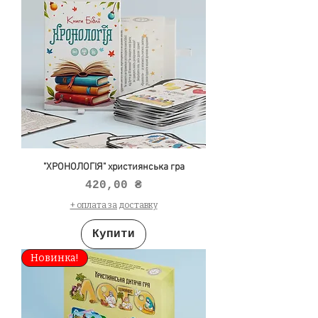
"ХРОНОЛОГІЯ" християнська гра
Ціна
420,00 ₴
+ оплата за доставку
Купити
Новинка!