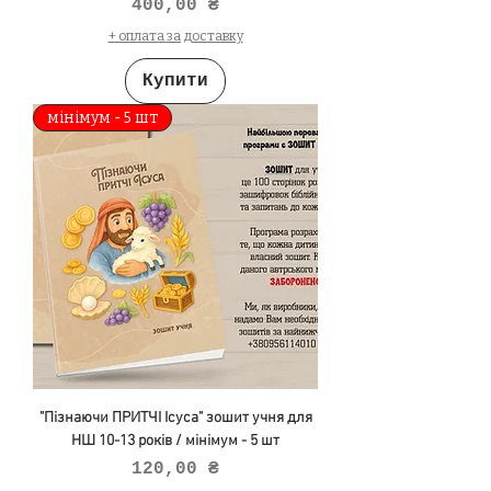
Ціна
400,00 ₴
+ оплата за доставку
Купити
мінімум - 5 шт
"Пізнаючи ПРИТЧІ Ісуса" зошит учня для
НШ 10-13 років / мінімум - 5 шт
Ціна
120,00 ₴