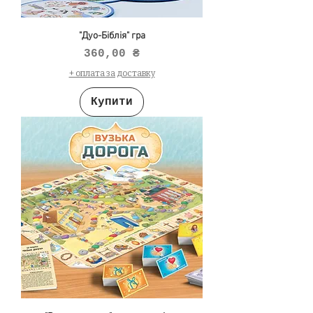
"Дуо-Біблія" гра
Ціна
360,00 ₴
+ оплата за доставку
Купити