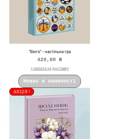
"Бінго" - настільна гра
Ціна
420,00 ₴
+ оплата за доставку
Немає в наявності
АКЦІЯ !