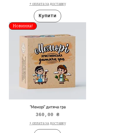
+ оплата за доставку
Купити
Новинка!
"Меморі" дитяча гра
Ціна
360,00 ₴
+ оплата за доставку