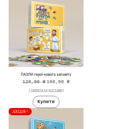
ПАЗЛИ герої нового заповіту
Звичайна ціна
За розпродажем
120,00 ₴
100,00 ₴
+ оплата за доставку
Купити
АКЦІЯ !