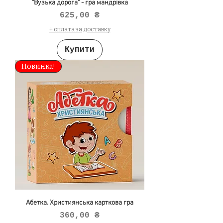
"Вузька дорога" - гра мандрівка
Ціна
625,00 ₴
+ оплата за доставку
Купити
Новинка!
Абетка. Християнська карткова гра
Ціна
360,00 ₴