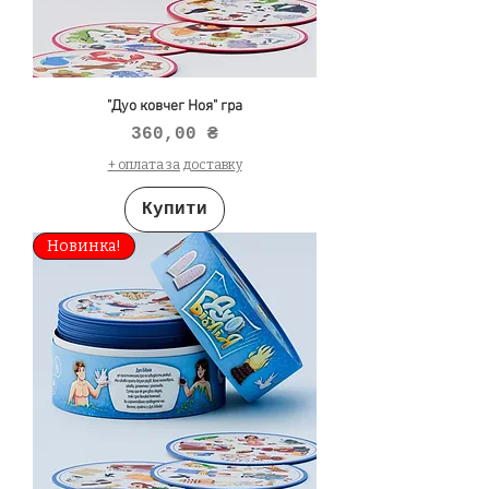
"Дуо ковчег Ноя" гра
Ціна
360,00 ₴
+ оплата за доставку
Купити
Новинка!