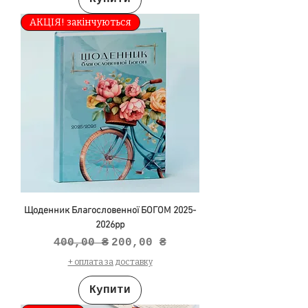
АКЦІЯ! закінчуються
Щоденник Благословенної БОГОМ 2025-
2026рр
Звичайна ціна
За розпродажем
400,00 ₴
200,00 ₴
+ оплата за доставку
Купити