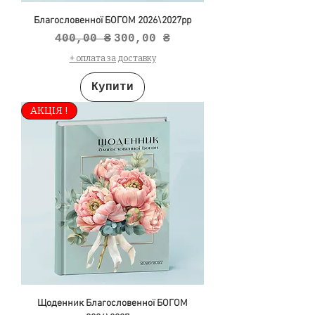
Благословенної БОГОМ 2026\2027рр
Звичайна ціна
За розпродажем
400,00 ₴
300,00 ₴
+ оплата за доставку
Купити
АКЦІЯ !
Щоденник Благословенної БОГОМ