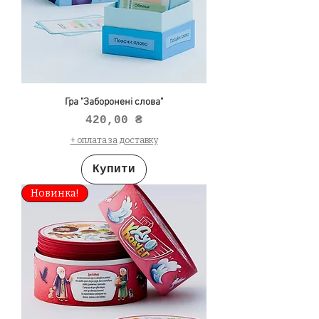
Гра "Заборонені слова"
Ціна
420,00 ₴
+ оплата за доставку
Купити
Новинка!