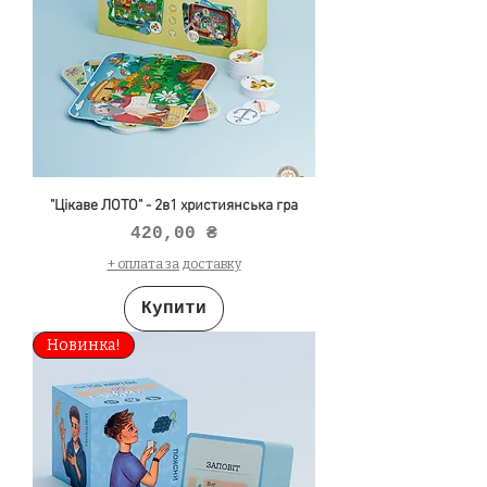
"Цікаве ЛОТО" - 2в1 християнська гра
Ціна
420,00 ₴
+ оплата за доставку
Купити
Новинка!