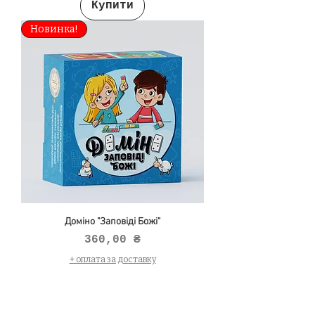
Купити
Новинка!
Доміно "Заповіді Божі"
Ціна
360,00 ₴
+ оплата за доставку
Купити