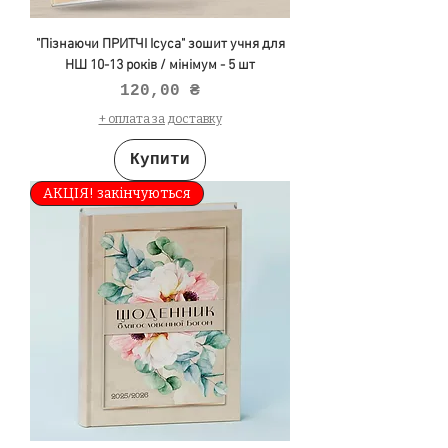
"Пізнаючи ПРИТЧІ Ісуса" зошит учня для
НШ 10-13 років / мінімум - 5 шт
Ціна
120,00 ₴
+ оплата за доставку
Купити
АКЦІЯ! закінчуються