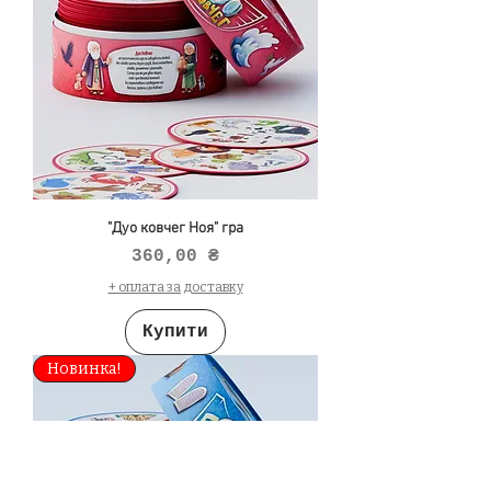
"Дуо ковчег Ноя" гра
Ціна
360,00 ₴
+ оплата за доставку
Купити
Новинка!