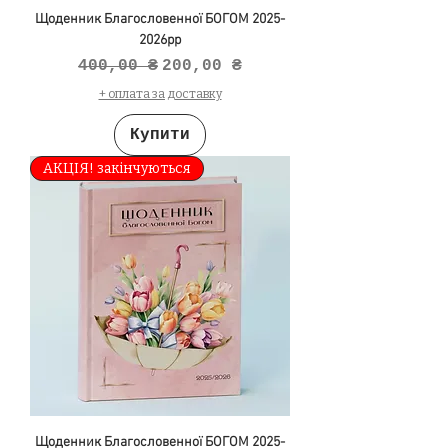
Щоденник Благословенної БОГОМ 2025-
2026рр
Звичайна ціна
За розпродажем
400,00 ₴
200,00 ₴
+ оплата за доставку
Купити
АКЦІЯ! закінчуються
Щоденник Благословенної БОГОМ 2025-