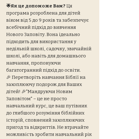
🌟Як це допоможе Вам?
Ця
програма розроблена для дітей
віком від 5 до 9 років та забезпечує
всебічний підхід до вивчення
Нового Заповіту. Вона ідеально
підходить для використання у
недільній школі, садочку, звичайній
школі, або навіть для домашнього
навчання, пропонуючи
багатогранний підхід до освіти.
🎉 Перетворіть навчання Біблії на
захоплюючу подорож для Ваших
дітей! 🎉"Мандруючи Новим
Заповітом" – це не просто
навчальний курс, це ваш путівник
до глибшого розуміння біблійних
історій, сповнений захоплюючих
пригод та відкриттів. Не втрачайте
можливість зробити навчальний рік