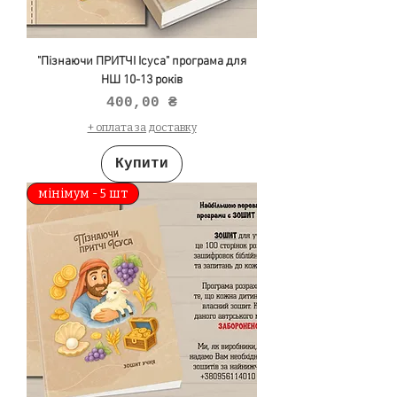
"Пізнаючи ПРИТЧІ Ісуса" програма для
НШ 10-13 років
Ціна
400,00 ₴
+ оплата за доставку
Купити
мінімум - 5 шт