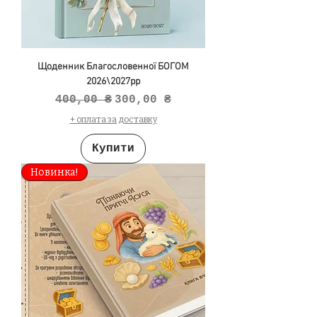
Щоденник Благословенної БОГОМ
2026\2027рр
Звичайна ціна
За розпродажем
400,00 ₴
300,00 ₴
+ оплата за доставку
Купити
Новинка!