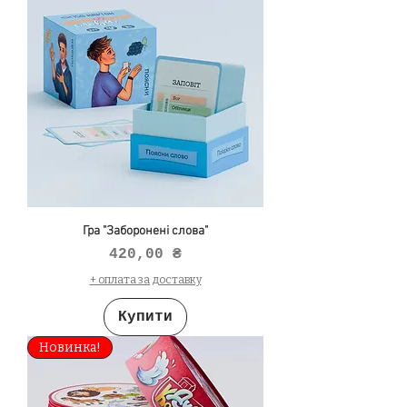
Гра "Заборонені слова"
Ціна
420,00 ₴
+ оплата за доставку
Купити
Новинка!