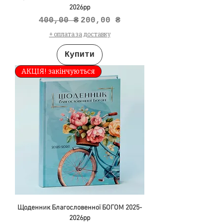
2026рр
Звичайна ціна
За розпродажем
400,00 ₴
200,00 ₴
+ оплата за доставку
Купити
АКЦІЯ! закінчуються
Щоденник Благословенної БОГОМ 2025-
2026рр