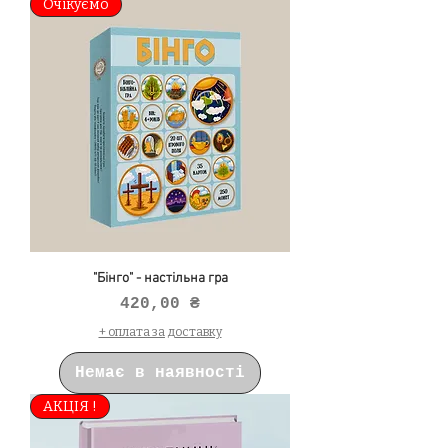
Очікуємо
"Бінго" - настільна гра
Ціна
420,00 ₴
+ оплата за доставку
Немає в наявності
АКЦІЯ !