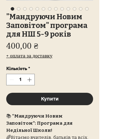
"Мандруючи Новим
Заповітом" програма
для НШ 5-9 років
Ціна
400,00 ₴
+ оплата за доставку
Кількість
*
Купити
📚
"Мандруючи Новим
Заповітом": Програма для
Недільної Школи!
🌈Вітаємо вчителів, батьків та всіх,