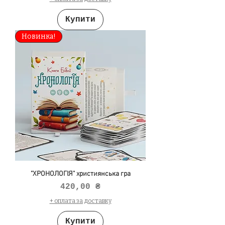
Купити
Новинка!
"ХРОНОЛОГІЯ" християнська гра
Ціна
420,00 ₴
+ оплата за доставку
Купити