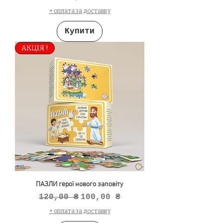
+ оплата за доставку
Купити
АКЦІЯ !
ПАЗЛИ герої нового заповіту
Звичайна ціна
За розпродажем
120,00 ₴
100,00 ₴
+ оплата за доставку