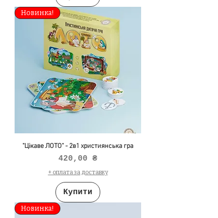
Новинка!
"Цікаве ЛОТО" - 2в1 християнська гра
Ціна
420,00 ₴
+ оплата за доставку
Купити
Новинка!