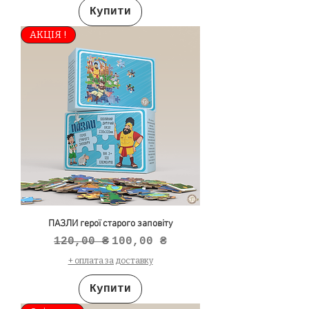
Купити
АКЦІЯ !
ПАЗЛИ герої старого заповіту
Звичайна ціна
За розпродажем
120,00 ₴
100,00 ₴
+ оплата за доставку
Купити