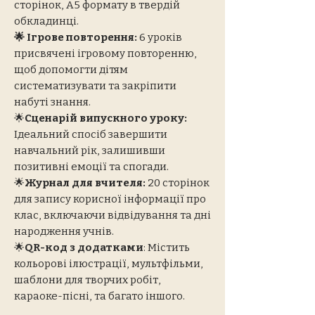
сторінок, А5 формату в твердій
обкладинці.
🌟 Ігрове повторення:
6 уроків
присвячені ігровому повторенню,
щоб допомогти дітям
систематизувати та закріпити
набуті знання.
🌟
Сценарій випускного уроку:
Ідеальний спосіб завершити
навчальний рік, залишивши
позитивні емоції та спогади.
🌟
Журнал для вчителя:
20 сторінок
для запису корисної інформації про
клас, включаючи відвідування та дні
народження учнів.
🌟
QR-код з додатками
: Містить
кольорові ілюстрації, мультфільми,
шаблони для творчих робіт,
караоке-пісні, та багато іншого.