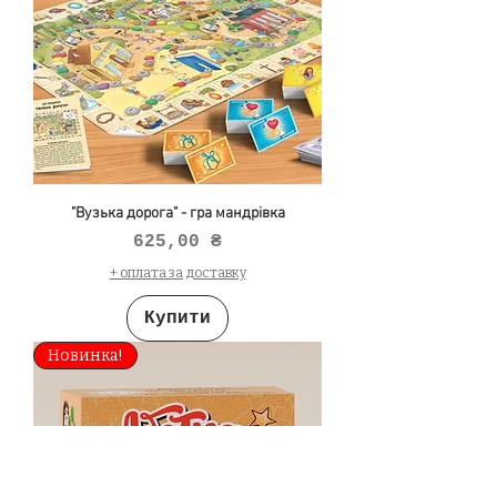
"Вузька дорога" - гра мандрівка
Ціна
625,00 ₴
+ оплата за доставку
Купити
Новинка!