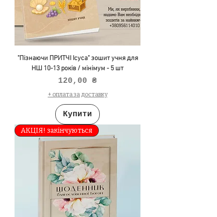
"Пізнаючи ПРИТЧІ Ісуса" зошит учня для
НШ 10-13 років / мінімум - 5 шт
Ціна
120,00 ₴
+ оплата за доставку
Купити
АКЦІЯ! закінчуються