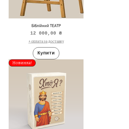
Біблійний ТЕАТР
Ціна
12 000,00 ₴
+ оплата за доставку
Купити
Новинка!