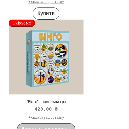
+ оплата за доставку
Купити
Очікуємо
"Бінго" - настільна гра
Ціна
420,00 ₴
+ оплата за доставку