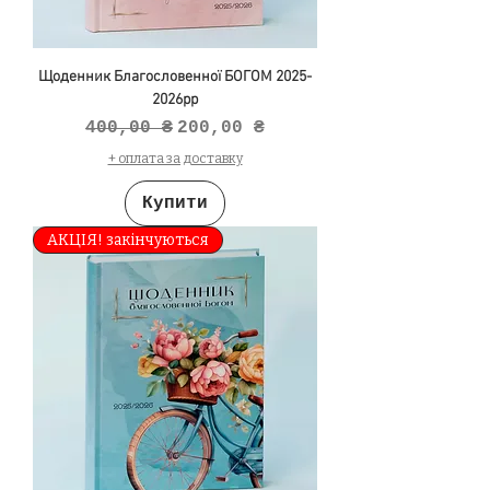
Щоденник Благословенної БОГОМ 2025-
2026рр
Звичайна ціна
За розпродажем
400,00 ₴
200,00 ₴
+ оплата за доставку
Купити
АКЦІЯ! закінчуються