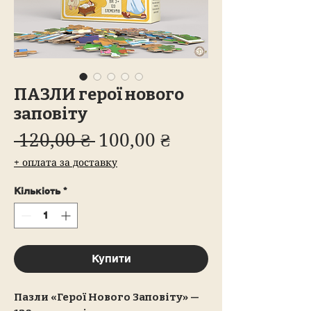
ПАЗЛИ герої нового
заповіту
Звичайна
За
 120,00 ₴ 
100,00 ₴
ціна
розпродажем
+ оплата за доставку
Кількість
*
Купити
Пазли «Герої Нового Заповіту» —