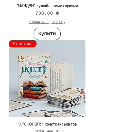
"МАНДРИ" з улюбленими героями
Ціна
700,00 ₴
+ оплата за доставку
Купити
Новинка!
"ХРОНОЛОГІЯ" християнська гра
Ціна