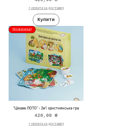
420,00 ₴
+ оплата за доставку
Купити
Новинка!
"Цікаве ЛОТО" - 2в1 християнська гра
Ціна
420,00 ₴
+ оплата за доставку