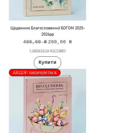
Щоденник Благословенної БОГОМ 2025-
2026рр
Звичайна ціна
За розпродажем
400,00 ₴
200,00 ₴
+ оплата за доставку
Купити
АКЦІЯ! закінчуються