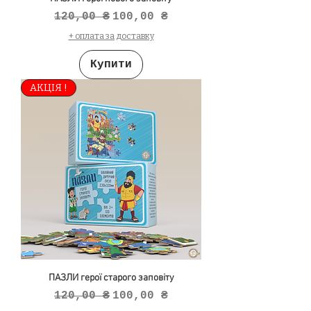
Звичайна ціна
За розпродажем
120,00 ₴
100,00 ₴
+ оплата за доставку
Купити
АКЦІЯ !
ПАЗЛИ герої старого заповіту
Звичайна ціна
За розпродажем
120,00 ₴
100,00 ₴