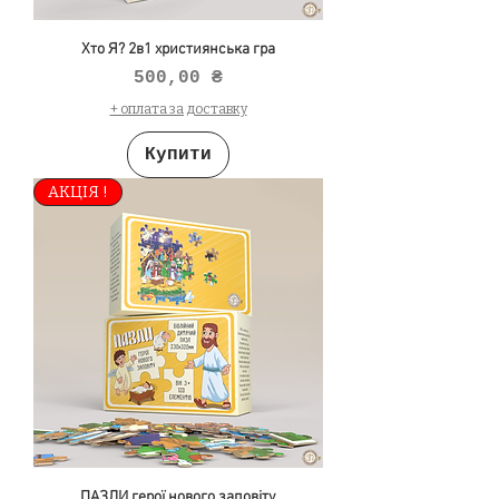
Хто Я? 2в1 християнська гра
Ціна
500,00 ₴
+ оплата за доставку
Купити
АКЦІЯ !
ПАЗЛИ герої нового заповіту