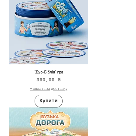
"Дуо-Біблія" гра
Ціна
360,00 ₴
+ оплата за доставку
Купити