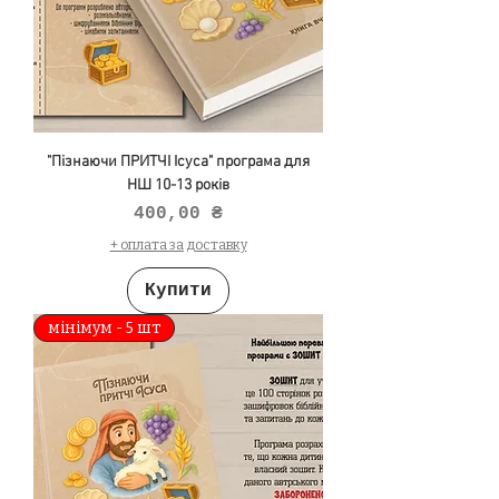
"Пізнаючи ПРИТЧІ Ісуса" програма для
НШ 10-13 років
Ціна
400,00 ₴
+ оплата за доставку
Купити
мінімум - 5 шт