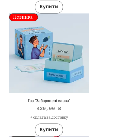
Купити
Новинка!
Гра "Заборонені слова"
Ціна
420,00 ₴
+ оплата за доставку
Купити