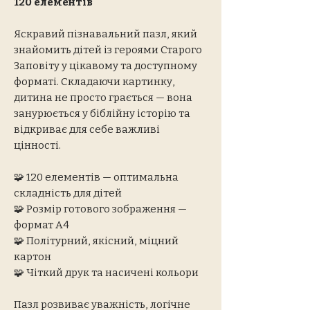
120 елементів
Яскравий пізнавальний пазл, який
знайомить дітей із героями Старого
Заповіту у цікавому та доступному
форматі. Складаючи картинку,
дитина не просто грається — вона
занурюється у біблійну історію та
відкриває для себе важливі
цінності.
🧩 120 елементів — оптимальна
складність для дітей
🧩 Розмір готового зображення —
формат А4
🧩 Політурний, якісний, міцний
картон
🧩 Чіткий друк та насичені кольори
Пазл розвиває уважність, логічне