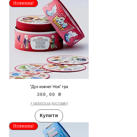
Новинка!
"Дуо ковчег Ноя" гра
Ціна
360,00 ₴
+ оплата за доставку
Купити
Новинка!