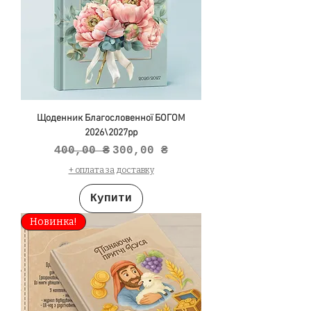
Щоденник Благословенної БОГОМ
2026\2027рр
Звичайна ціна
За розпродажем
400,00 ₴
300,00 ₴
+ оплата за доставку
Купити
Новинка!