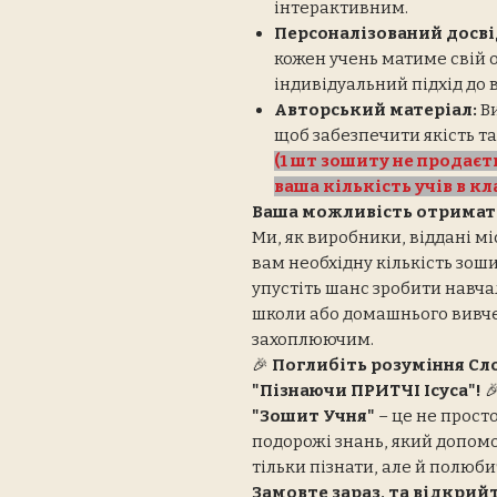
інтерактивним.
Персоналізований досві
кожен учень матиме свій 
індивідуальний підхід до 
Авторський матеріал:
Ви
щоб забезпечити якість та
(1 шт зошиту не продаєть
ваша кількість учів в кла
Ваша можливість отримат
Ми, як виробники, віддані мі
вам необхідну кількість зош
упустіть шанс зробити навч
школи або домашнього вивч
захоплюючим.
🎉
Поглибіть розуміння Сло
"Пізнаючи ПРИТЧІ Ісуса"!

"Зошит Учня"
– це не прост
подорожі знань, який допомож
тільки пізнати, але й полюби
Замовте зараз, та відкрийт