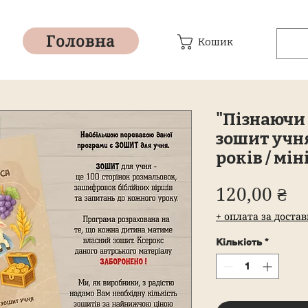
Головна
Кошик
"Пізнаючи 
зошит учня
років / мін
Ці
120,00 ₴
+ оплата за доста
Кількість
*