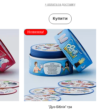
+ оплата за доставку
Купити
Новинка!
"Дуо-Біблія" гра