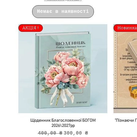
Немає в наявності
АКЦІЯ !
Новинка
Щоденник Благословенної БОГОМ
"Пізнаючи П
2026\2027рр
Звичайна ціна
За розпродажем
400,00 ₴
300,00 ₴