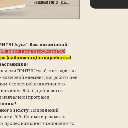
ИТЧІ Ісуса": Ваш незамінний

(1 шт зошиту не продається)
грн (найнижча ціна виробника)
 наставники!
знаючи ПРИТЧІ Ісуса", ми з радістю
– ключовий елемент, що робить цей
ним. Створений для активного
 вивчення Біблії, цей зошит є
 навчальної програми.
мінним?
ного змісту:
Наповнений
ками, біблійними віршами та
ть процес навчання захопливим та