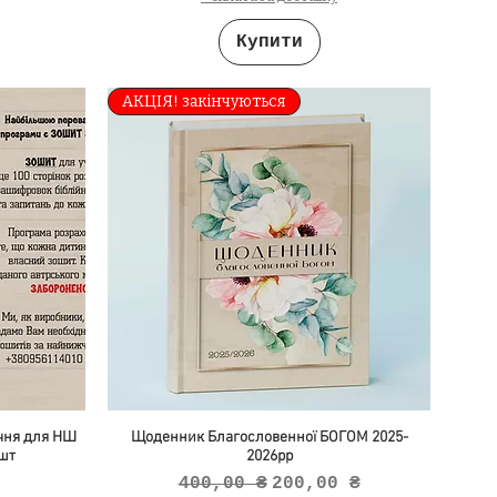
Купити
АКЦІЯ! закінчуються
учня для НШ
Щоденник Благословенної БОГОМ 2025-
 шт
2026рр
Звичайна ціна
За розпродажем
400,00 ₴
200,00 ₴