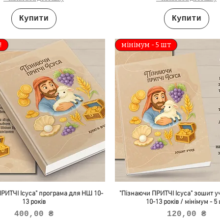
Купити
Купити
!
мінімум - 5 шт
РИТЧІ Ісуса" програма для НШ 10-
"Пізнаючи ПРИТЧІ Ісуса" зошит 
13 років
10-13 років / мінімум - 5
Ціна
Ціна
400,00 ₴
120,00 ₴