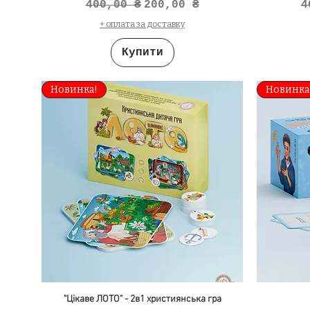
Звичайна ціна
За розпродажем
З
400,00 ₴
200,00 ₴
4
+ оплата за доставку
Купити
Новинка!
Новинка
"Цікаве ЛОТО" - 2в1 християнська гра