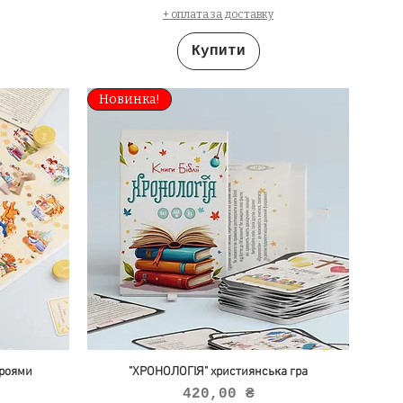
+ оплата за доставку
Купити
Новинка!
роями
"ХРОНОЛОГІЯ" християнська гра
Ціна
420,00 ₴