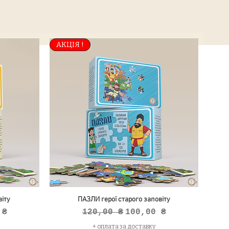
АКЦІЯ !
іту
ПАЗЛИ герої старого заповіту
продажем
Звичайна ціна
За розпродажем
 ₴
120,00 ₴
100,00 ₴
+ оплата за доставку