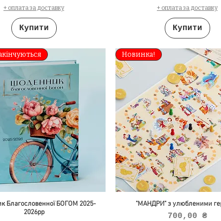
+ оплата за доставку
+ оплата за доставку
Купити
Купити
акінчуються
Новинка!
к Благословенної БОГОМ 2025-
"МАНДРИ" з улюбленими ге
2026рр
Ціна
700,00 ₴