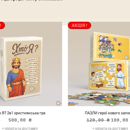
!
АКЦІЯ !
о Я? 2в1 християнська гра
ПАЗЛИ герої нового запов
Ціна
Звичайна ціна
За роз
500,00 ₴
120,00 ₴
100,00
+ оплата за доставку
+ оплата за доставку