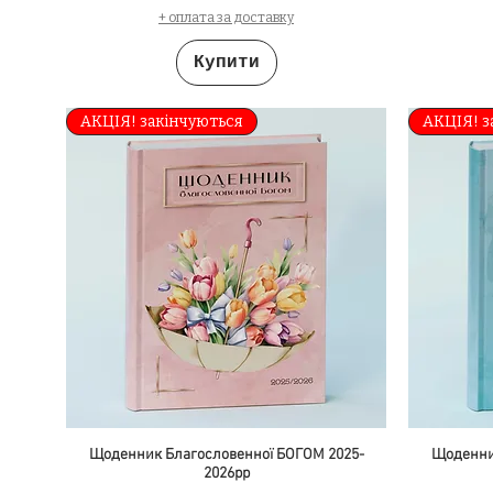
+ оплата за доставку
Купити
АКЦІЯ! закінчуються
АКЦІЯ! з
Щоденник Благословенної БОГОМ 2025-
Щоденни
2026рр