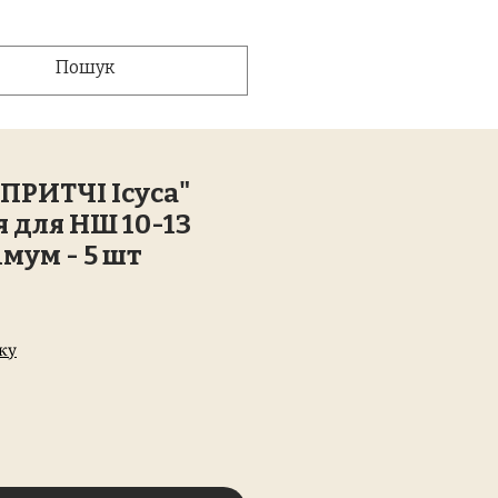
ПРИТЧІ Ісуса"
 для НШ 10-13
імум - 5 шт
на
вку