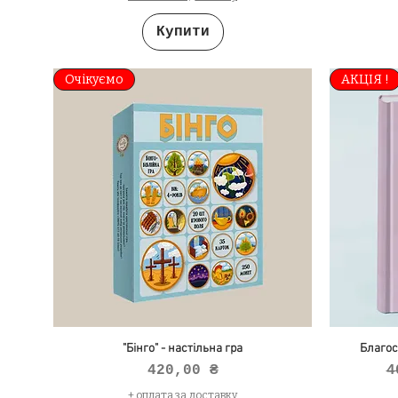
Купити
Очікуємо
АКЦІЯ !
"Бінго" - настільна гра
Благос
Ціна
З
420,00 ₴
4
+ оплата за доставку