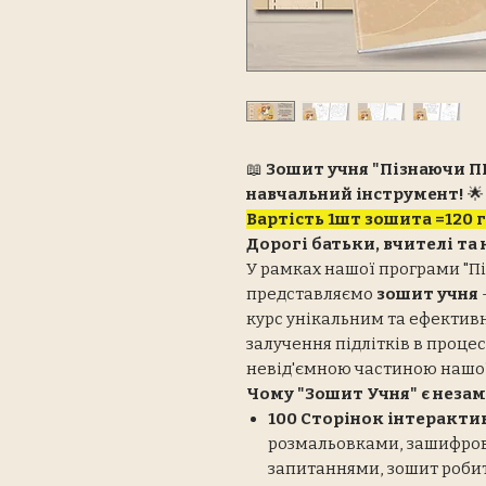
📖
Зошит учня "Пізнаючи ПР
навчальний інструмент!

Вартість 1шт зошита =120 
Дорогі батьки, вчителі та
У рамках нашої програми "Пі
представляємо
зошит учня
курс унікальним та ефектив
залучення підлітків в процес
невід'ємною частиною нашої
Чому "Зошит Учня" є неза
100 Сторінок інтерактив
розмальовками, зашифров
запитаннями, зошит роби