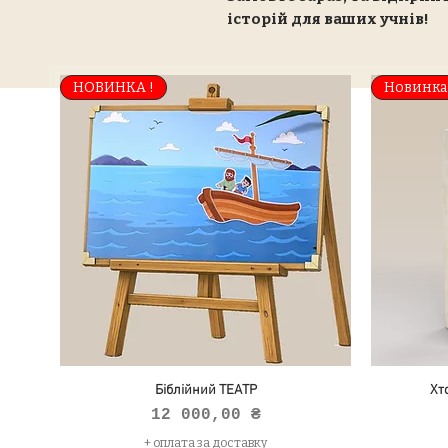
історій для ваших учнів!
НОВИНКА !
Новинка
Біблійний ТЕАТР
Хт
Ціна
12 000,00 ₴
+ оплата за доставку