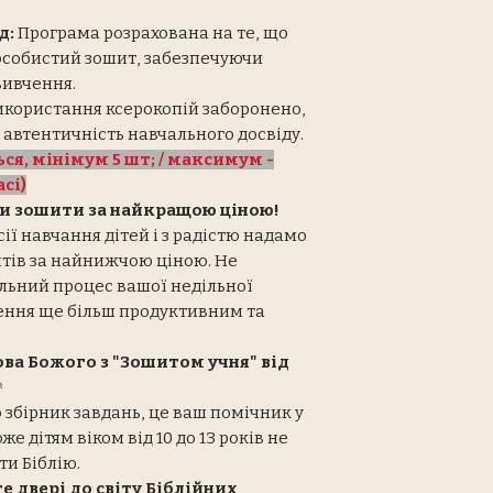
д:
Програма розрахована на те, що
особистий зошит, забезпечуючи
вивчення.
користання ксерокопій заборонено,
 автентичність навчального досвіду.
ся, мінімум 5 шт; / максимум -
сі)
и зошити за найкращою ціною!
сії навчання дітей і з радістю надамо
итів за найнижчою ціною. Не
альний процес вашої недільної
ення ще більш продуктивним та
ва Божого з "Зошитом учня" від

о збірник завдань, це ваш помічник у
е дітям віком від 10 до 13 років не
ти Біблію.
е двері до світу Біблійних