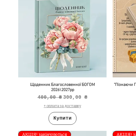
Щоденник Благословенної БОГОМ
"Пізнаючи П
2026\2027рр
Звичайна ціна
За розпродажем
400,00 ₴
300,00 ₴
+ оплата за доставку
Купити
АКЦІЯ! закінчуються
АКЦІЯ! з