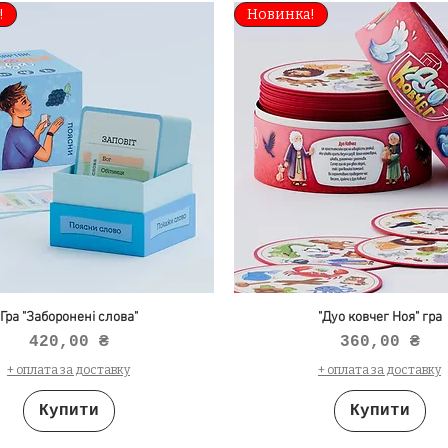
!
Новинка!
Гра "Заборонені слова"
"Дуо ковчег Ноя" гра
Ціна
Ціна
420,00 ₴
360,00 ₴
+ оплата за доставку
+ оплата за доставку
Купити
Купити