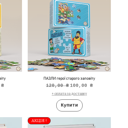
іту
ПАЗЛИ герої старого заповіту
продажем
Звичайна ціна
За розпродажем
 ₴
120,00 ₴
100,00 ₴
+ оплата за доставку
Купити
АКЦІЯ !