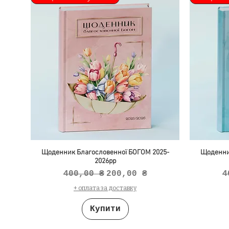
Щоденник Благословенної БОГОМ 2025-
Щоденни
2026рр
Звичайна ціна
За розпродажем
З
400,00 ₴
200,00 ₴
4
+ оплата за доставку
Купити