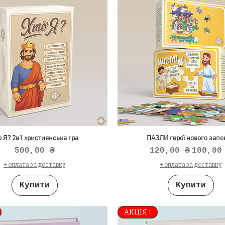
о Я? 2в1 християнська гра
ПАЗЛИ герої нового запов
Ціна
Звичайна ціна
За роз
500,00 ₴
120,00 ₴
100,00
+ оплата за доставку
+ оплата за доставку
Купити
Купити
АКЦІЯ !