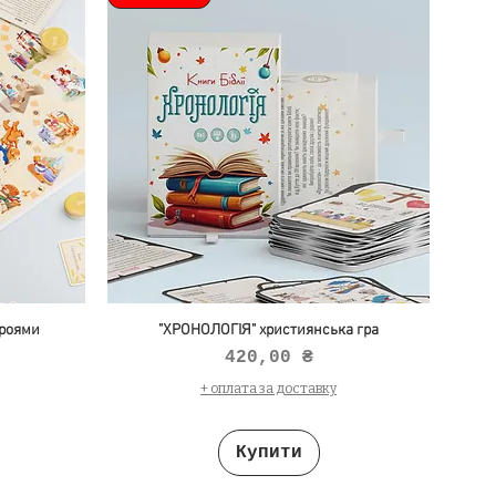
роями
"ХРОНОЛОГІЯ" християнська гра
Ціна
420,00 ₴
+ оплата за доставку
Купити