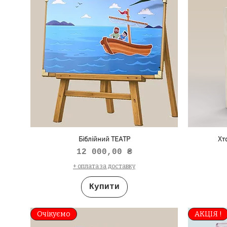
Біблійний ТЕАТР
Хт
Ціна
12 000,00 ₴
+ оплата за доставку
Купити
Очікуємо
АКЦІЯ !