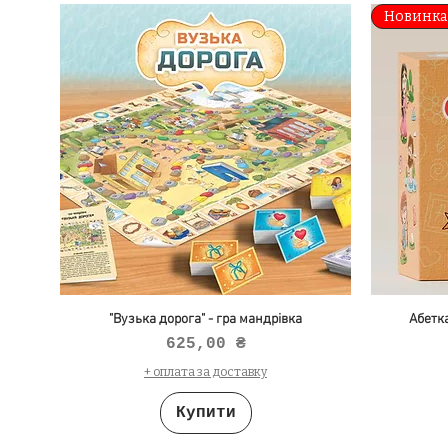
Новинка
"Вузька дорога" - гра мандрівка
Абетка
Ціна
625,00 ₴
+ оплата за доставку
Купити