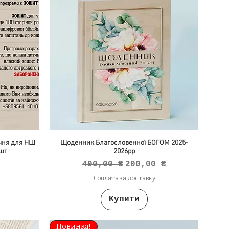
учня для НШ
Щоденник Благословенної БОГОМ 2025-
 шт
2026рр
Звичайна ціна
За розпродажем
400,00 ₴
200,00 ₴
+ оплата за доставку
Купити
Новинка!