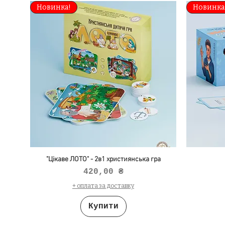
Новинка!
Новинка
"Цікаве ЛОТО" - 2в1 християнська гра
Ціна
420,00 ₴
+ оплата за доставку
Купити