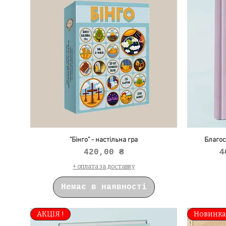
"Бінго" - настільна гра
Благос
Ціна
З
420,00 ₴
4
+ оплата за доставку
Немає в наявності
АКЦІЯ !
Новинка