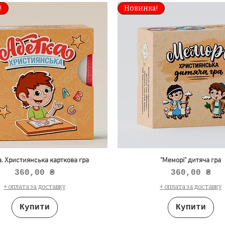
!
Новинка!
. Християнська карткова гра
"Меморі" дитяча гра
Ціна
Ціна
360,00 ₴
360,00 ₴
+ оплата за доставку
+ оплата за доставку
Купити
Купити