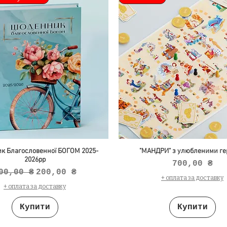
к Благословенної БОГОМ 2025-
"МАНДРИ" з улюбленими ге
2026рр
Ціна
700,00 ₴
вичайна ціна
За розпродажем
00,00 ₴
200,00 ₴
+ оплата за доставку
+ оплата за доставку
Купити
Купити