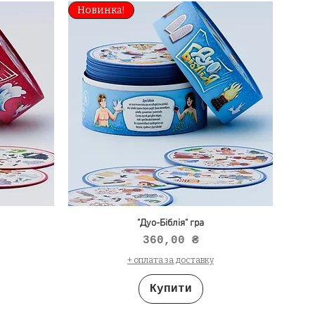
Новинка!
"Дуо-Біблія" гра
Ціна
360,00 ₴
+ оплата за доставку
Купити