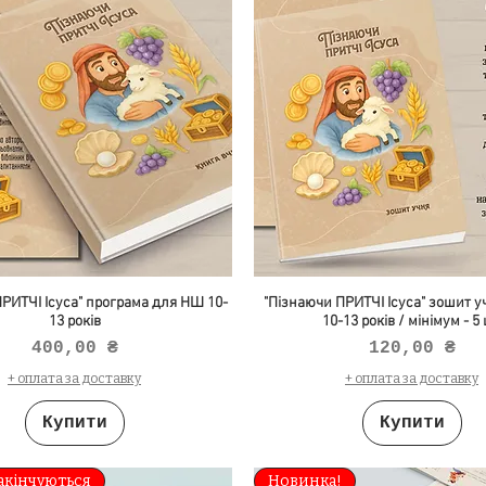
РИТЧІ Ісуса" програма для НШ 10-
"Пізнаючи ПРИТЧІ Ісуса" зошит 
13 років
10-13 років / мінімум - 5
Ціна
Ціна
400,00 ₴
120,00 ₴
+ оплата за доставку
+ оплата за доставку
Купити
Купити
акінчуються
Новинка!