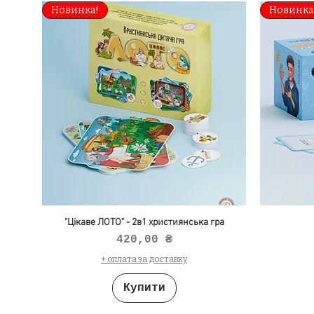
Новинка!
Новинка
"Цікаве ЛОТО" - 2в1 християнська гра
Ціна
420,00 ₴
+ оплата за доставку
Купити