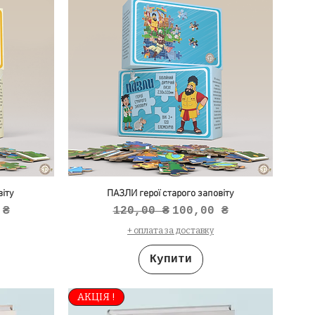
іту
ПАЗЛИ герої старого заповіту
продажем
Звичайна ціна
За розпродажем
 ₴
120,00 ₴
100,00 ₴
+ оплата за доставку
Купити
АКЦІЯ !