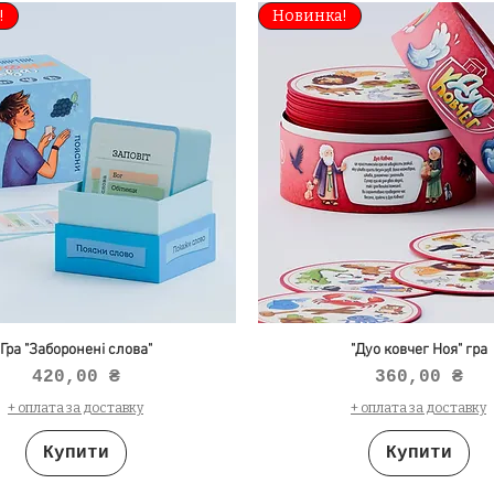
!
Новинка!
Гра "Заборонені слова"
"Дуо ковчег Ноя" гра
Ціна
Ціна
420,00 ₴
360,00 ₴
+ оплата за доставку
+ оплата за доставку
Купити
Купити