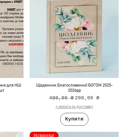
учня для НШ
Щоденник Благословенної БОГОМ 2025-
 шт
2026рр
Звичайна ціна
За розпродажем
400,00 ₴
200,00 ₴
+ оплата за доставку
Купити
Новинка!