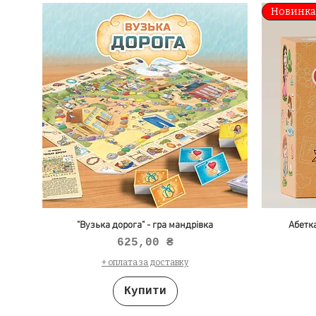
Новинка
"Вузька дорога" - гра мандрівка
Абетка
Ціна
625,00 ₴
+ оплата за доставку
Купити