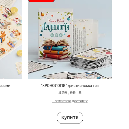
роями
"ХРОНОЛОГІЯ" християнська гра
Ціна
420,00 ₴
+ оплата за доставку
Купити