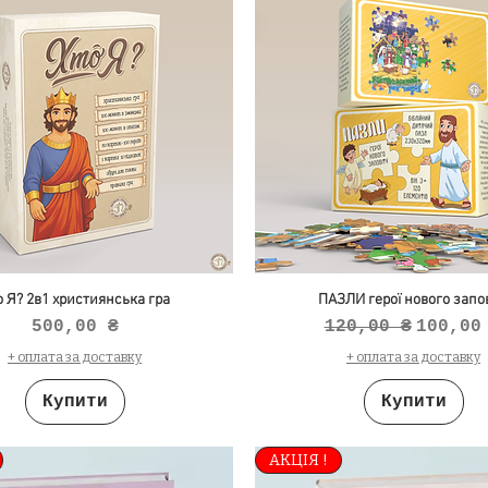
о Я? 2в1 християнська гра
ПАЗЛИ герої нового запов
Ціна
Звичайна ціна
За роз
500,00 ₴
120,00 ₴
100,00
+ оплата за доставку
+ оплата за доставку
Купити
Купити
АКЦІЯ !