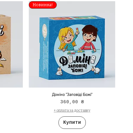
Новинка!
Доміно "Заповіді Божі"
Ціна
360,00 ₴
+ оплата за доставку
Купити