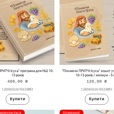
РИТЧІ Ісуса" програма для НШ 10-
"Пізнаючи ПРИТЧІ Ісуса" зошит 
13 років
10-13 років / мінімум - 5
Ціна
Ціна
400,00 ₴
120,00 ₴
+ оплата за доставку
+ оплата за доставку
Купити
Купити
акінчуються
Новинка!