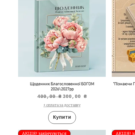
Щоденник Благословенної БОГОМ
"Пізнаючи П
2026\2027рр
Звичайна ціна
За розпродажем
400,00 ₴
300,00 ₴
+ оплата за доставку
Купити
АКЦІЯ! закінчуються
АКЦІЯ! з