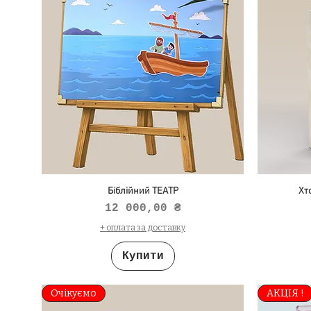
Біблійний ТЕАТР
Хт
Ціна
12 000,00 ₴
+ оплата за доставку
Купити
Очікуємо
АКЦІЯ !