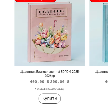
Щоденник Благословенної БОГОМ 2025-
Щоденни
2026рр
Звичайна ціна
За розпродажем
З
400,00 ₴
200,00 ₴
4
+ оплата за доставку
Купити