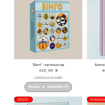
"Бінго" - настільна гра
Благос
Ціна
З
420,00 ₴
4
+ оплата за доставку
Немає в наявності
АКЦІЯ !
Новинка