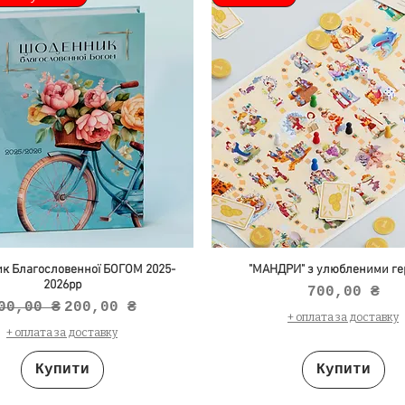
к Благословенної БОГОМ 2025-
"МАНДРИ" з улюбленими ге
2026рр
Ціна
700,00 ₴
вичайна ціна
За розпродажем
00,00 ₴
200,00 ₴
+ оплата за доставку
+ оплата за доставку
Купити
Купити