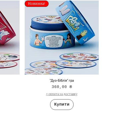
Новинка!
"Дуо-Біблія" гра
Ціна
360,00 ₴
+ оплата за доставку
Купити