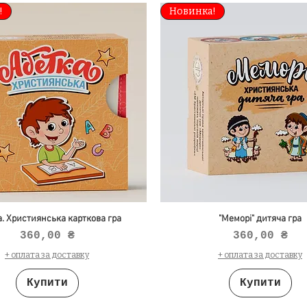
!
Новинка!
. Християнська карткова гра
"Меморі" дитяча гра
Ціна
Ціна
360,00 ₴
360,00 ₴
+ оплата за доставку
+ оплата за доставку
Купити
Купити