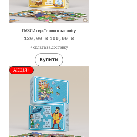
ПАЗЛИ герої нового заповіту
Звичайна ціна
За розпродажем
120,00 ₴
100,00 ₴
+ оплата за доставку
Купити
АКЦІЯ !