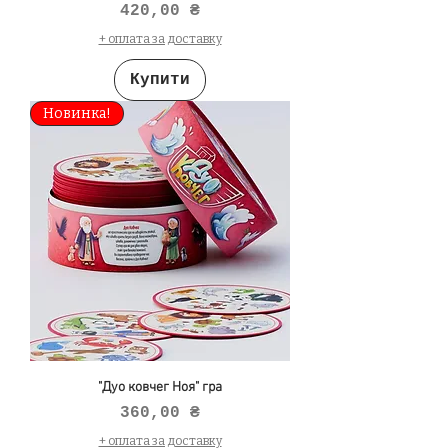
Ціна
420,00 ₴
+ оплата за доставку
Купити
Новинка!
"Дуо ковчег Ноя" гра
Ціна
360,00 ₴
+ оплата за доставку