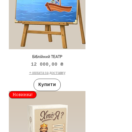
Біблійний ТЕАТР
Ціна
12 000,00 ₴
+ оплата за доставку
Купити
Новинка!