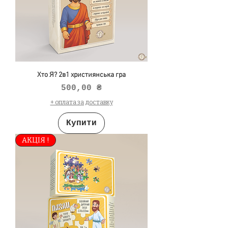
Хто Я? 2в1 християнська гра
Ціна
500,00 ₴
+ оплата за доставку
Купити
АКЦІЯ !