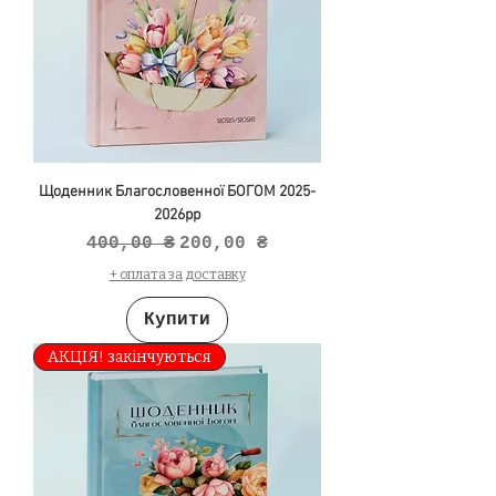
Щоденник Благословенної БОГОМ 2025-
2026рр
Звичайна ціна
За розпродажем
400,00 ₴
200,00 ₴
+ оплата за доставку
Купити
АКЦІЯ! закінчуються