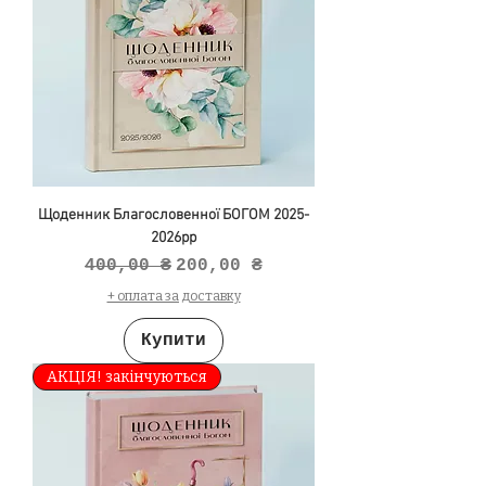
Щоденник Благословенної БОГОМ 2025-
2026рр
Звичайна ціна
За розпродажем
400,00 ₴
200,00 ₴
+ оплата за доставку
Купити
АКЦІЯ! закінчуються