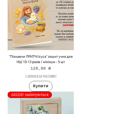
"Пізнаючи ПРИТЧІ Ісуса" зошит учня для
НШ 10-13 років / мінімум - 5 шт
Ціна
120,00 ₴
+ оплата за доставку
Купити
АКЦІЯ! закінчуються