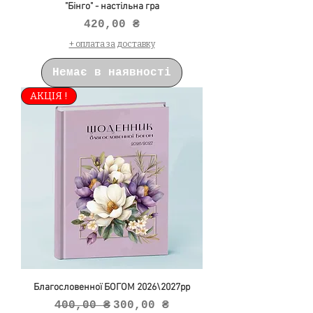
"Бінго" - настільна гра
Ціна
420,00 ₴
+ оплата за доставку
Немає в наявності
АКЦІЯ !
Благословенної БОГОМ 2026\2027рр
Звичайна ціна
За розпродажем
400,00 ₴
300,00 ₴