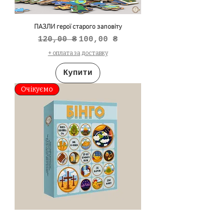
ПАЗЛИ герої старого заповіту
Звичайна ціна
За розпродажем
120,00 ₴
100,00 ₴
+ оплата за доставку
Купити
Очікуємо