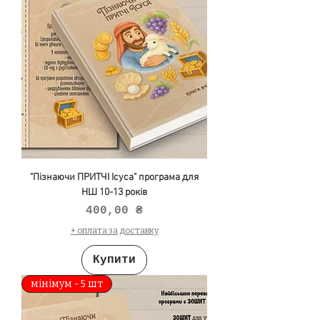
"Пізнаючи ПРИТЧІ Ісуса" програма для
НШ 10-13 років
Ціна
400,00 ₴
+ оплата за доставку
Купити
мінімум - 5 шт