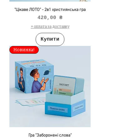
"Цікаве ЛОТО" - 2в1 християнська гра
Ціна
420,00 ₴
+ оплата за доставку
Купити
Новинка!
Гра "Заборонені слова"