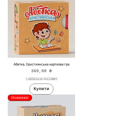
Абетка. Християнська карткова гра
Ціна
360,00 ₴
+ оплата за доставку
Купити
Новинка!