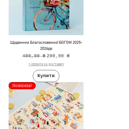
Щоденник Благословенної БОГОМ 2025-
2026рр
Звичайна ціна
За розпродажем
400,00 ₴
200,00 ₴
+ оплата за доставку
Купити
Новинка!