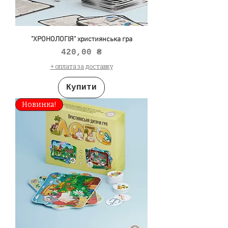
"ХРОНОЛОГІЯ" християнська гра
Ціна
420,00 ₴
+ оплата за доставку
Купити
Новинка!