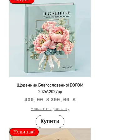
Щоденник Благословенної БОГОМ
2026\2027рр
Звичайна ціна
За розпродажем
400,00 ₴
300,00 ₴
+ оплата за доставку
Купити
Новинка!