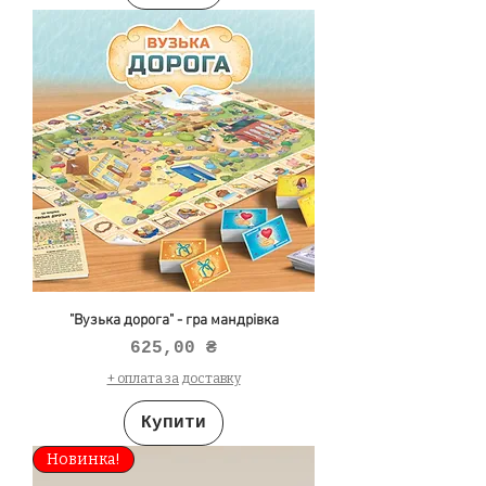
"Вузька дорога" - гра мандрівка
Ціна
625,00 ₴
+ оплата за доставку
Купити
Новинка!