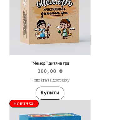
"Меморі" дитяча гра
Ціна
360,00 ₴
+ оплата за доставку
Купити
Новинка!