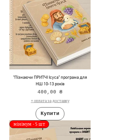
"Пізнаючи ПРИТЧІ Ісуса" програма для
НШ 10-13 років
Ціна
400,00 ₴
+ оплата за доставку
Купити
мінімум - 5 шт