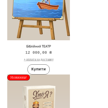
Біблійний ТЕАТР
Ціна
12 000,00 ₴
+ оплата за доставку
Купити
Новинка!