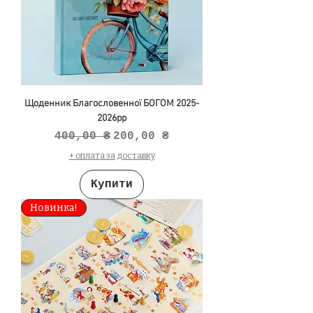
Щоденник Благословенної БОГОМ 2025-
2026рр
Звичайна ціна
За розпродажем
400,00 ₴
200,00 ₴
+ оплата за доставку
Купити
Новинка!