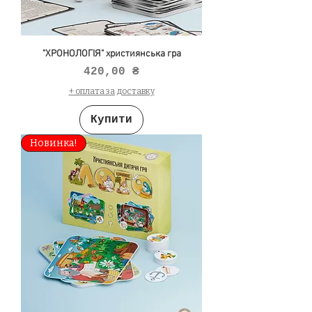
"ХРОНОЛОГІЯ" християнська гра
Ціна
420,00 ₴
+ оплата за доставку
Купити
Новинка!