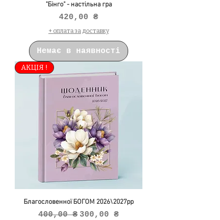
"Бінго" - настільна гра
Ціна
420,00 ₴
+ оплата за доставку
Немає в наявності
АКЦІЯ !
Благословенної БОГОМ 2026\2027рр
Звичайна ціна
За розпродажем
400,00 ₴
300,00 ₴