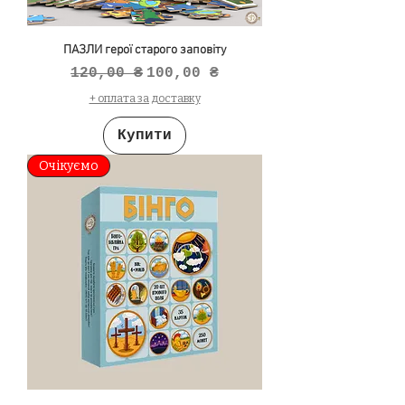
ПАЗЛИ герої старого заповіту
Звичайна ціна
За розпродажем
120,00 ₴
100,00 ₴
+ оплата за доставку
Купити
Очікуємо