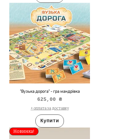
"Вузька дорога" - гра мандрівка
Ціна
625,00 ₴
+ оплата за доставку
Купити
Новинка!