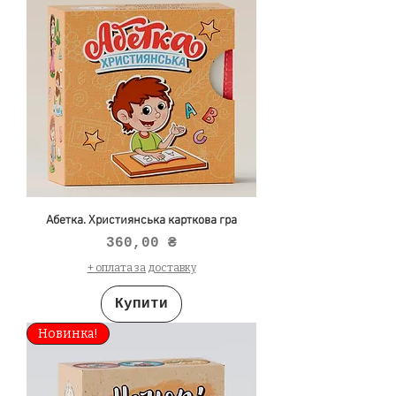
Абетка. Християнська карткова гра
Ціна
360,00 ₴
+ оплата за доставку
Купити
Новинка!