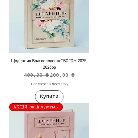
Щоденник Благословенної БОГОМ 2025-
2026рр
Звичайна ціна
За розпродажем
400,00 ₴
200,00 ₴
+ оплата за доставку
Купити
АКЦІЯ! закінчуються