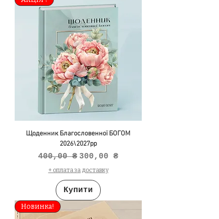
Щоденник Благословенної БОГОМ
2026\2027рр
Звичайна ціна
За розпродажем
400,00 ₴
300,00 ₴
+ оплата за доставку
Купити
Новинка!