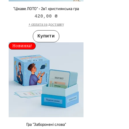
"Цікаве ЛОТО" - 2в1 християнська гра
Ціна
420,00 ₴
+ оплата за доставку
Купити
Новинка!
Гра "Заборонені слова"