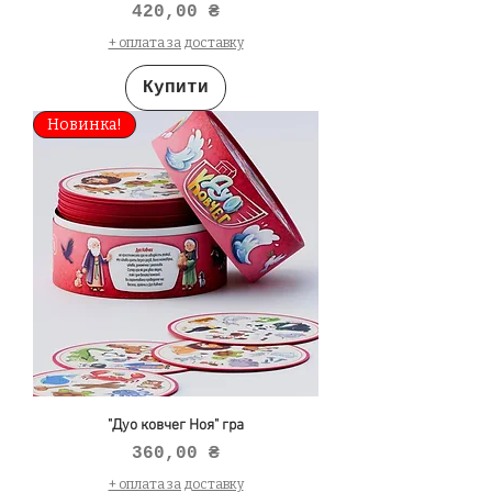
Ціна
420,00 ₴
+ оплата за доставку
Купити
Новинка!
"Дуо ковчег Ноя" гра
Ціна
360,00 ₴
+ оплата за доставку