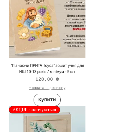
"Пізнаючи ПРИТЧІ Ісуса" зошит учня для
НШ 10-13 років / мінімум - 5 шт
Ціна
120,00 ₴
+ оплата за доставку
Купити
АКЦІЯ! закінчуються