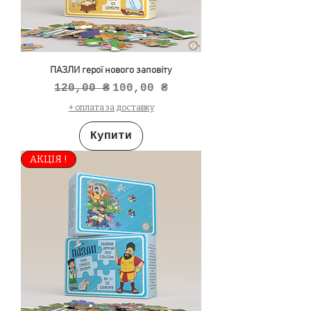
ПАЗЛИ герої нового заповіту
Звичайна ціна
За розпродажем
120,00 ₴
100,00 ₴
+ оплата за доставку
Купити
АКЦІЯ !