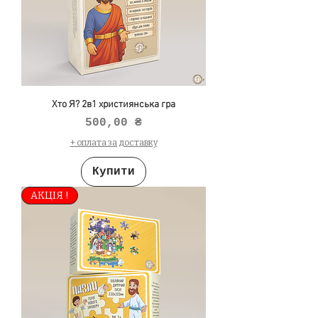
Хто Я? 2в1 християнська гра
Ціна
500,00 ₴
+ оплата за доставку
Купити
АКЦІЯ !