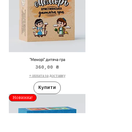
"Меморі" дитяча гра
Ціна
360,00 ₴
+ оплата за доставку
Купити
Новинка!