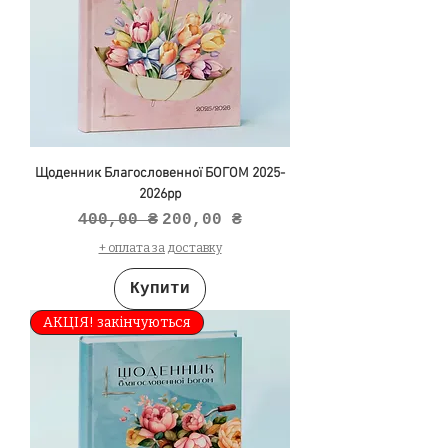
Щоденник Благословенної БОГОМ 2025-
2026рр
Звичайна ціна
За розпродажем
400,00 ₴
200,00 ₴
+ оплата за доставку
Купити
АКЦІЯ! закінчуються